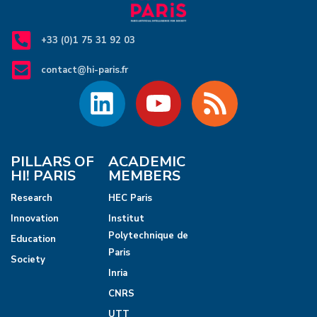
d
n
i
V
+33 (0)1 75 31 92 03
o
t
n
contact@hi-paris.fr
i
s
e
w
PILLARS OF
ACADEMIC
s
HI! PARIS
MEMBERS
N
Research
HEC Paris
Innovation
Institut
a
Polytechnique de
Education
Paris
v
Society
Inria
i
CNRS
UTT